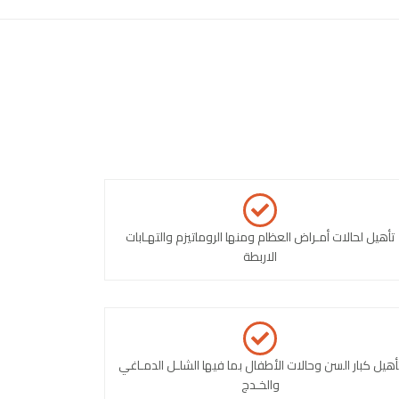
تأهيل لحالات أمـراض العظام ومنها الروماتيزم والتهـابات
الاربطة
أهيل كبار السن وحالات الأطفال بما فيها الشلـل الدمـاغي
والخـدج