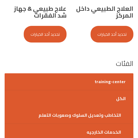
العلاج الطبيعي داخل
علاج طبيعي & جهاز
المركز
شد الفقرات
هناك
هناك
العديد
العديد
تحديد أحد الخيارات
تحديد أحد الخيارات
من
من
الأشكال
الأشكال
المختلفة
المختلفة
لهذا
لهذا
الفئات
المنتج.
المنتج.
يمكن
يمكن
اختيار
اختيار
training-center
الخيارات
الخيارات
على
على
الكل
صفحة
صفحة
المنتج
المنتج
التخاطب وتعديل السلوك وصعوبات التعلم
الخدمات الخارجيه